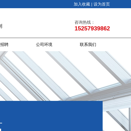
加入收藏 |
设为首页
咨询热线：
1
5
2
5
7
9
3
9
8
6
2
才招聘
公司环境
联系我们